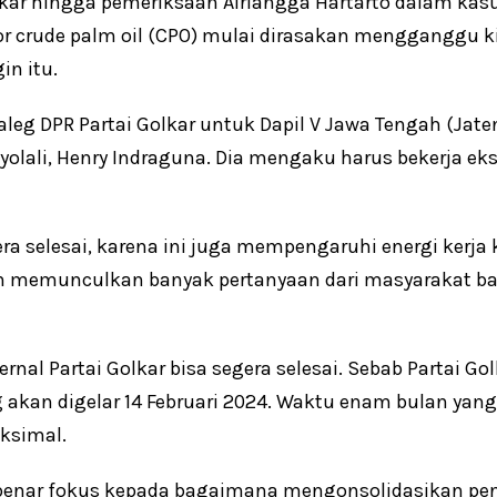
olkar hingga pemeriksaan Airlangga Hartarto dalam ka
or crude palm oil (CPO) mulai dirasakan mengganggu kin
in itu.
leg DPR Partai Golkar untuk Dapil V Jawa Tengah (Jaten
yolali, Henry Indraguna. Dia mengaku harus bekerja e
ra selesai, karena ini juga mempengaruhi energi kerja 
kan memunculkan banyak pertanyaan dari masyarakat ba
ernal Partai Golkar bisa segera selesai. Sebab Partai Go
kan digelar 14 Februari 2024. Waktu enam bulan yang 
ksimal.
-benar fokus kepada bagaimana mengonsolidasikan pen