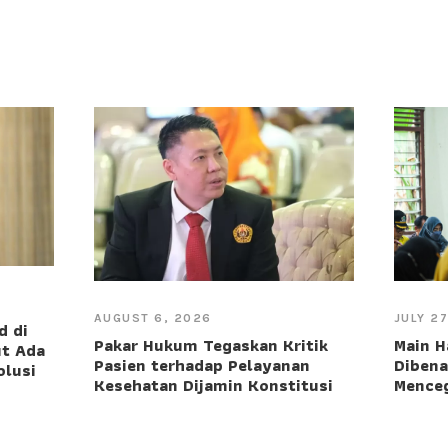
JULY 2
AUGUST 6, 2026
d di
Main H
Pakar Hukum Tegaskan Kritik
ut Ada
Dibena
Pasien terhadap Pelayanan
olusi
Menceg
Kesehatan Dijamin Konstitusi