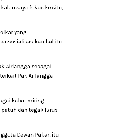
alau saya fokus ke situ,
olkar yang
nsosialisasikan hal itu
k Airlangga sebagai
terkait Pak Airlangga
bagai kabar miring
 patuh dan tegak lurus
nggota Dewan Pakar, itu