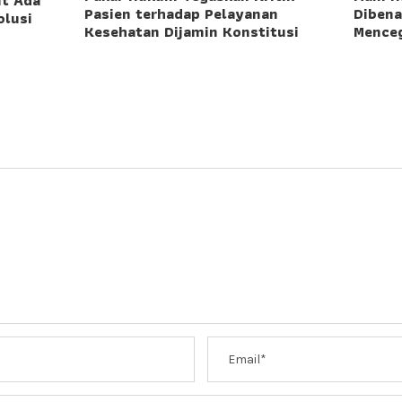
ut Ada
Dibena
Pasien terhadap Pelayanan
olusi
Menceg
Kesehatan Dijamin Konstitusi