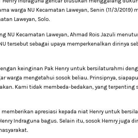
RAT Henry Indraguna gencar blusukan menggalang duku
ama warga NU Kecamatan Laweyan, Senin (11/3/2019) ma
atan Laweyan, Solo.
ang NU Kecamatan Laweyan, Ahmad Rois Jazuli menutu
 NU tersebut sebagai upaya memperkenalkan dirinya seba
engan keinginan Pak Henry untuk bersilaturahmi den
ar warga mengetahui sosok beliau. Prinsipnya, siapap
kan. Kami tidak membeda-bedakan, yang terpenting sa
 memberikan apresiasi kepada niat Henry untuk bersil
enry Indraguna bagus. Selain itu, sosok Hemry juga d
masyarakat.