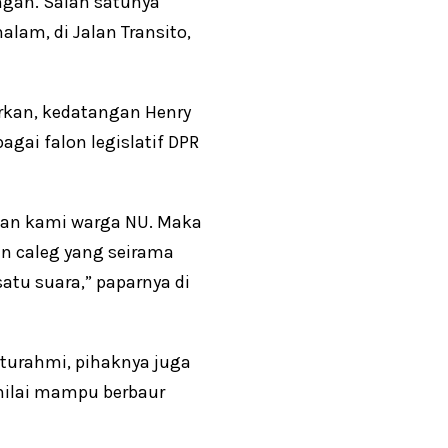
ngan. Salah satunya
lam, di Jalan Transito,
rkan, kedatangan Henry
gai falon legislatif DPR
gan kami warga NU. Maka
un caleg yang seirama
tu suara,” paparnya di
aturahmi, pihaknya juga
inilai mampu berbaur