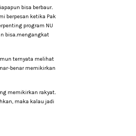
iapapun bisa berbaur.
mi berpesan ketika Pak
terpenting program NU
an bisa.mengangkat
amun ternyata melihat
enar-benar memikirkan
ng memikirkan rakyat.
hkan, maka kalau jadi